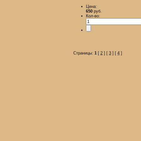
Цена:
650
руб.
Кол-во:
Страницы:
1
[
2
] [
3
] [
4
]