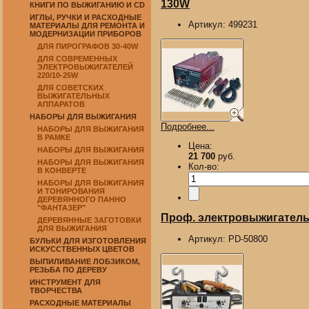
130W
КНИГИ ПО ВЫЖИГАНИЮ И CD
ИГЛЫ, РУЧКИ И РАСХОДНЫЕ
Артикул:
499231
МАТЕРИАЛЫ ДЛЯ РЕМОНТА И
МОДЕРНИЗАЦИИ ПРИБОРОВ
ДЛЯ ПИРОГРАФОВ 30-40W
ДЛЯ СОВРЕМЕННЫХ
ЭЛЕКТРОВЫЖИГАТЕЛЕЙ
220/10-25W
ДЛЯ СОВЕТСКИХ
ВЫЖИГАТЕЛЬНЫХ
АППАРАТОВ
НАБОРЫ ДЛЯ ВЫЖИГАНИЯ
Подробнее...
НАБОРЫ ДЛЯ ВЫЖИГАНИЯ
В РАМКЕ
Цена:
НАБОРЫ ДЛЯ ВЫЖИГАНИЯ
21 700
руб.
НАБОРЫ ДЛЯ ВЫЖИГАНИЯ
Кол-во:
В КОНВЕРТЕ
НАБОРЫ ДЛЯ ВЫЖИГАНИЯ
И ТОНИРОВАНИЯ
ДЕРЕВЯННОГО ПАННО
"ФАНТАЗЕР"
Проф. электровыжигатель 
ДЕРЕВЯННЫЕ ЗАГОТОВКИ
ДЛЯ ВЫЖИГАНИЯ
Артикул:
PD-50800
БУЛЬКИ ДЛЯ ИЗГОТОВЛЕНИЯ
ИСКУССТВЕННЫХ ЦВЕТОВ
ВЫПИЛИВАНИЕ ЛОБЗИКОМ,
РЕЗЬБА ПО ДЕРЕВУ
ИНСТРУМЕНТ ДЛЯ
ТВОРЧЕСТВА
РАСХОДНЫЕ МАТЕРИАЛЫ