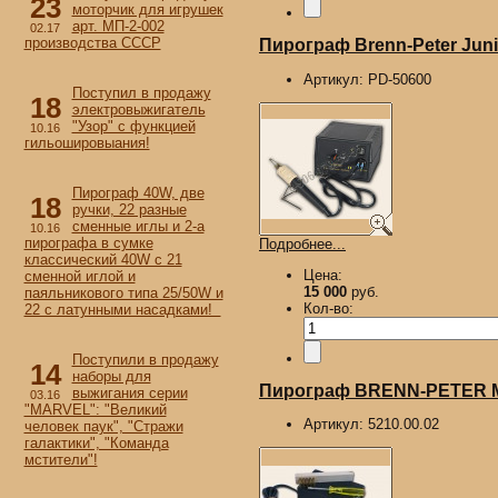
23
моторчик для игрушек
арт. МП-2-002
02.17
производства СССР
Пирограф Brenn-Peter Junio
Артикул:
PD-50600
Поступил в продажу
18
электровыжигатель
"Узор" с функцией
10.16
гильошировыания!
Пирограф 40W, две
18
ручки, 22 разные
сменные иглы и 2-а
10.16
пирографа в сумке
Подробнее...
классический 40W с 21
Цена:
сменной иглой и
15 000
руб.
паяльникового типа 25/50W и
Кол-во:
22 с латунными насадками!
Поступили в продажу
14
наборы для
Пирограф BRENN-PETER M
выжигания серии
03.16
"MARVEL": "Великий
Артикул:
5210.00.02
человек паук", "Стражи
галактики", "Команда
мстители"!