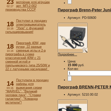
23
моторчик для игрушек
арт. МП-2-002
02.17
производства СССР
Пирограф Brenn-Peter Junio
Артикул:
PD-50600
Поступил в продажу
18
электровыжигатель
"Узор" с функцией
10.16
гильошировыания!
Пирограф 40W, две
18
ручки, 22 разные
сменные иглы и 2-а
10.16
пирографа в сумке
Подробнее...
классический 40W с 21
Цена:
сменной иглой и
15 000
руб.
паяльникового типа 25/50W и
Кол-во:
22 с латунными насадками!
Поступили в продажу
14
наборы для
Пирограф BRENN-PETER M
выжигания серии
03.16
"MARVEL": "Великий
Артикул:
5210.00.02
человек паук", "Стражи
галактики", "Команда
мстители"!