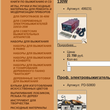
130W
КНИГИ ПО ВЫЖИГАНИЮ И CD
ИГЛЫ, РУЧКИ И РАСХОДНЫЕ
Артикул:
499231
МАТЕРИАЛЫ ДЛЯ РЕМОНТА И
МОДЕРНИЗАЦИИ ПРИБОРОВ
ДЛЯ ПИРОГРАФОВ 30-40W
ДЛЯ СОВРЕМЕННЫХ
ЭЛЕКТРОВЫЖИГАТЕЛЕЙ
220/10-25W
ДЛЯ СОВЕТСКИХ
ВЫЖИГАТЕЛЬНЫХ
АППАРАТОВ
НАБОРЫ ДЛЯ ВЫЖИГАНИЯ
Подробнее...
НАБОРЫ ДЛЯ ВЫЖИГАНИЯ
В РАМКЕ
Цена:
НАБОРЫ ДЛЯ ВЫЖИГАНИЯ
21 700
руб.
НАБОРЫ ДЛЯ ВЫЖИГАНИЯ
Кол-во:
В КОНВЕРТЕ
НАБОРЫ ДЛЯ ВЫЖИГАНИЯ
И ТОНИРОВАНИЯ
ДЕРЕВЯННОГО ПАННО
"ФАНТАЗЕР"
Проф. электровыжигатель 
ДЕРЕВЯННЫЕ ЗАГОТОВКИ
ДЛЯ ВЫЖИГАНИЯ
Артикул:
PD-50800
БУЛЬКИ ДЛЯ ИЗГОТОВЛЕНИЯ
ИСКУССТВЕННЫХ ЦВЕТОВ
ВЫПИЛИВАНИЕ ЛОБЗИКОМ,
РЕЗЬБА ПО ДЕРЕВУ
ИНСТРУМЕНТ ДЛЯ
ТВОРЧЕСТВА
РАСХОДНЫЕ МАТЕРИАЛЫ