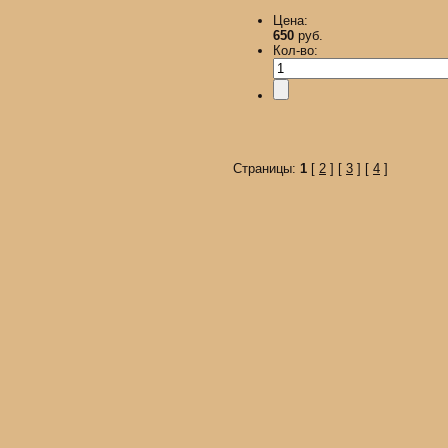
Цена:
650
руб.
Кол-во:
Страницы:
1
[
2
] [
3
] [
4
]