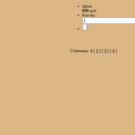
Цена:
650
руб.
Кол-во:
Страницы:
1
[
2
] [
3
] [
4
]