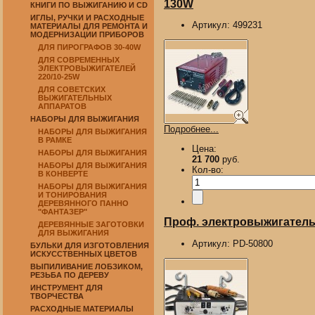
130W
КНИГИ ПО ВЫЖИГАНИЮ И CD
ИГЛЫ, РУЧКИ И РАСХОДНЫЕ
Артикул:
499231
МАТЕРИАЛЫ ДЛЯ РЕМОНТА И
МОДЕРНИЗАЦИИ ПРИБОРОВ
ДЛЯ ПИРОГРАФОВ 30-40W
ДЛЯ СОВРЕМЕННЫХ
ЭЛЕКТРОВЫЖИГАТЕЛЕЙ
220/10-25W
ДЛЯ СОВЕТСКИХ
ВЫЖИГАТЕЛЬНЫХ
АППАРАТОВ
НАБОРЫ ДЛЯ ВЫЖИГАНИЯ
Подробнее...
НАБОРЫ ДЛЯ ВЫЖИГАНИЯ
В РАМКЕ
Цена:
НАБОРЫ ДЛЯ ВЫЖИГАНИЯ
21 700
руб.
НАБОРЫ ДЛЯ ВЫЖИГАНИЯ
Кол-во:
В КОНВЕРТЕ
НАБОРЫ ДЛЯ ВЫЖИГАНИЯ
И ТОНИРОВАНИЯ
ДЕРЕВЯННОГО ПАННО
"ФАНТАЗЕР"
Проф. электровыжигатель 
ДЕРЕВЯННЫЕ ЗАГОТОВКИ
ДЛЯ ВЫЖИГАНИЯ
Артикул:
PD-50800
БУЛЬКИ ДЛЯ ИЗГОТОВЛЕНИЯ
ИСКУССТВЕННЫХ ЦВЕТОВ
ВЫПИЛИВАНИЕ ЛОБЗИКОМ,
РЕЗЬБА ПО ДЕРЕВУ
ИНСТРУМЕНТ ДЛЯ
ТВОРЧЕСТВА
РАСХОДНЫЕ МАТЕРИАЛЫ