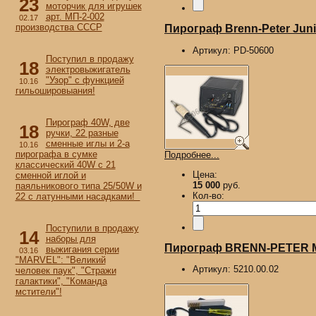
23
моторчик для игрушек
арт. МП-2-002
02.17
производства СССР
Пирограф Brenn-Peter Junio
Артикул:
PD-50600
Поступил в продажу
18
электровыжигатель
"Узор" с функцией
10.16
гильошировыания!
Пирограф 40W, две
18
ручки, 22 разные
сменные иглы и 2-а
10.16
пирографа в сумке
Подробнее...
классический 40W с 21
Цена:
сменной иглой и
15 000
руб.
паяльникового типа 25/50W и
Кол-во:
22 с латунными насадками!
Поступили в продажу
14
наборы для
Пирограф BRENN-PETER M
выжигания серии
03.16
"MARVEL": "Великий
Артикул:
5210.00.02
человек паук", "Стражи
галактики", "Команда
мстители"!