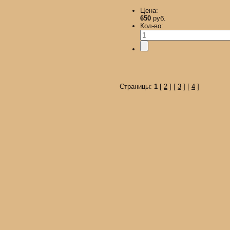
Цена:
650
руб.
Кол-во:
Страницы:
1
[
2
] [
3
] [
4
]