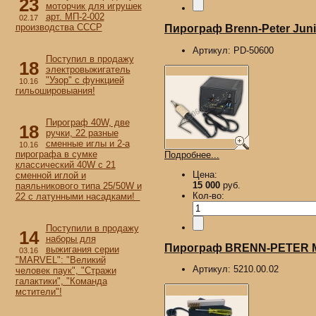
23
моторчик для игрушек
арт. МП-2-002
02.17
производства СССР
Пирограф Brenn-Peter Junio
Артикул:
PD-50600
Поступил в продажу
18
электровыжигатель
"Узор" с функцией
10.16
гильошировыания!
Пирограф 40W, две
18
ручки, 22 разные
сменные иглы и 2-а
10.16
пирографа в сумке
Подробнее...
классический 40W с 21
Цена:
сменной иглой и
15 000
руб.
паяльникового типа 25/50W и
Кол-во:
22 с латунными насадками!
Поступили в продажу
14
наборы для
Пирограф BRENN-PETER M
выжигания серии
03.16
"MARVEL": "Великий
Артикул:
5210.00.02
человек паук", "Стражи
галактики", "Команда
мстители"!