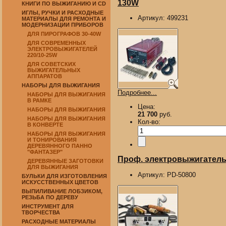
130W
КНИГИ ПО ВЫЖИГАНИЮ И CD
ИГЛЫ, РУЧКИ И РАСХОДНЫЕ
Артикул:
499231
МАТЕРИАЛЫ ДЛЯ РЕМОНТА И
МОДЕРНИЗАЦИИ ПРИБОРОВ
ДЛЯ ПИРОГРАФОВ 30-40W
ДЛЯ СОВРЕМЕННЫХ
ЭЛЕКТРОВЫЖИГАТЕЛЕЙ
220/10-25W
ДЛЯ СОВЕТСКИХ
ВЫЖИГАТЕЛЬНЫХ
АППАРАТОВ
НАБОРЫ ДЛЯ ВЫЖИГАНИЯ
Подробнее...
НАБОРЫ ДЛЯ ВЫЖИГАНИЯ
В РАМКЕ
Цена:
НАБОРЫ ДЛЯ ВЫЖИГАНИЯ
21 700
руб.
НАБОРЫ ДЛЯ ВЫЖИГАНИЯ
Кол-во:
В КОНВЕРТЕ
НАБОРЫ ДЛЯ ВЫЖИГАНИЯ
И ТОНИРОВАНИЯ
ДЕРЕВЯННОГО ПАННО
"ФАНТАЗЕР"
Проф. электровыжигатель 
ДЕРЕВЯННЫЕ ЗАГОТОВКИ
ДЛЯ ВЫЖИГАНИЯ
Артикул:
PD-50800
БУЛЬКИ ДЛЯ ИЗГОТОВЛЕНИЯ
ИСКУССТВЕННЫХ ЦВЕТОВ
ВЫПИЛИВАНИЕ ЛОБЗИКОМ,
РЕЗЬБА ПО ДЕРЕВУ
ИНСТРУМЕНТ ДЛЯ
ТВОРЧЕСТВА
РАСХОДНЫЕ МАТЕРИАЛЫ