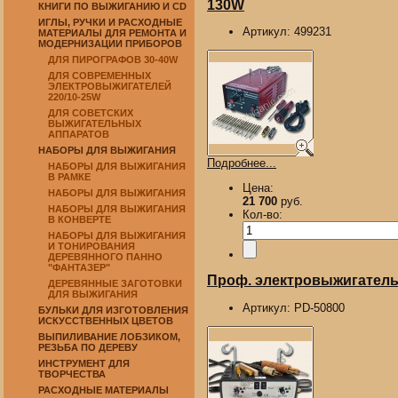
130W
КНИГИ ПО ВЫЖИГАНИЮ И CD
ИГЛЫ, РУЧКИ И РАСХОДНЫЕ
Артикул:
499231
МАТЕРИАЛЫ ДЛЯ РЕМОНТА И
МОДЕРНИЗАЦИИ ПРИБОРОВ
ДЛЯ ПИРОГРАФОВ 30-40W
ДЛЯ СОВРЕМЕННЫХ
ЭЛЕКТРОВЫЖИГАТЕЛЕЙ
220/10-25W
ДЛЯ СОВЕТСКИХ
ВЫЖИГАТЕЛЬНЫХ
АППАРАТОВ
НАБОРЫ ДЛЯ ВЫЖИГАНИЯ
Подробнее...
НАБОРЫ ДЛЯ ВЫЖИГАНИЯ
В РАМКЕ
Цена:
НАБОРЫ ДЛЯ ВЫЖИГАНИЯ
21 700
руб.
НАБОРЫ ДЛЯ ВЫЖИГАНИЯ
Кол-во:
В КОНВЕРТЕ
НАБОРЫ ДЛЯ ВЫЖИГАНИЯ
И ТОНИРОВАНИЯ
ДЕРЕВЯННОГО ПАННО
"ФАНТАЗЕР"
Проф. электровыжигатель 
ДЕРЕВЯННЫЕ ЗАГОТОВКИ
ДЛЯ ВЫЖИГАНИЯ
Артикул:
PD-50800
БУЛЬКИ ДЛЯ ИЗГОТОВЛЕНИЯ
ИСКУССТВЕННЫХ ЦВЕТОВ
ВЫПИЛИВАНИЕ ЛОБЗИКОМ,
РЕЗЬБА ПО ДЕРЕВУ
ИНСТРУМЕНТ ДЛЯ
ТВОРЧЕСТВА
РАСХОДНЫЕ МАТЕРИАЛЫ