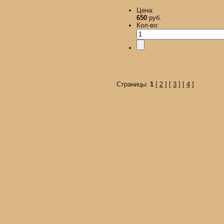
Цена:
650
руб.
Кол-во:
Страницы:
1
[
2
] [
3
] [
4
]