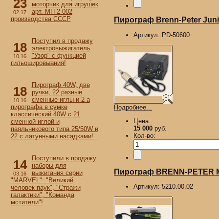
23
моторчик для игрушек
арт. МП-2-002
02.17
производства СССР
Пирограф Brenn-Peter Junio
Артикул:
PD-50600
Поступил в продажу
18
электровыжигатель
"Узор" с функцией
10.16
гильошировыания!
Пирограф 40W, две
18
ручки, 22 разные
сменные иглы и 2-а
10.16
пирографа в сумке
Подробнее...
классический 40W с 21
Цена:
сменной иглой и
15 000
руб.
паяльникового типа 25/50W и
Кол-во:
22 с латунными насадками!
Поступили в продажу
14
наборы для
Пирограф BRENN-PETER M
выжигания серии
03.16
"MARVEL": "Великий
Артикул:
5210.00.02
человек паук", "Стражи
галактики", "Команда
мстители"!