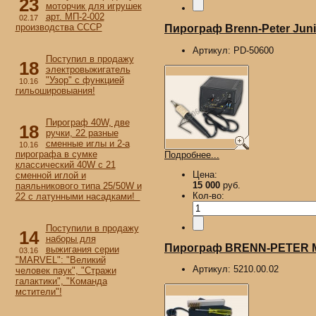
23
моторчик для игрушек
арт. МП-2-002
02.17
производства СССР
Пирограф Brenn-Peter Junio
Артикул:
PD-50600
Поступил в продажу
18
электровыжигатель
"Узор" с функцией
10.16
гильошировыания!
Пирограф 40W, две
18
ручки, 22 разные
сменные иглы и 2-а
10.16
пирографа в сумке
Подробнее...
классический 40W с 21
Цена:
сменной иглой и
15 000
руб.
паяльникового типа 25/50W и
Кол-во:
22 с латунными насадками!
Поступили в продажу
14
наборы для
Пирограф BRENN-PETER M
выжигания серии
03.16
"MARVEL": "Великий
Артикул:
5210.00.02
человек паук", "Стражи
галактики", "Команда
мстители"!