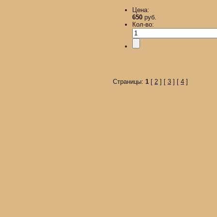
Цена:
650
руб.
Кол-во:
Страницы:
1
[
2
] [
3
] [
4
]