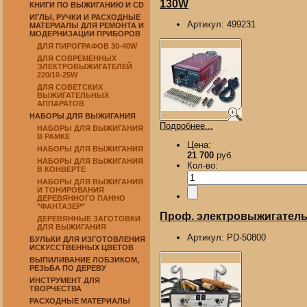
130W
КНИГИ ПО ВЫЖИГАНИЮ И CD
ИГЛЫ, РУЧКИ И РАСХОДНЫЕ
Артикул:
499231
МАТЕРИАЛЫ ДЛЯ РЕМОНТА И
МОДЕРНИЗАЦИИ ПРИБОРОВ
ДЛЯ ПИРОГРАФОВ 30-40W
ДЛЯ СОВРЕМЕННЫХ
ЭЛЕКТРОВЫЖИГАТЕЛЕЙ
220/10-25W
ДЛЯ СОВЕТСКИХ
ВЫЖИГАТЕЛЬНЫХ
АППАРАТОВ
НАБОРЫ ДЛЯ ВЫЖИГАНИЯ
Подробнее...
НАБОРЫ ДЛЯ ВЫЖИГАНИЯ
В РАМКЕ
Цена:
НАБОРЫ ДЛЯ ВЫЖИГАНИЯ
21 700
руб.
НАБОРЫ ДЛЯ ВЫЖИГАНИЯ
Кол-во:
В КОНВЕРТЕ
НАБОРЫ ДЛЯ ВЫЖИГАНИЯ
И ТОНИРОВАНИЯ
ДЕРЕВЯННОГО ПАННО
"ФАНТАЗЕР"
Проф. электровыжигатель 
ДЕРЕВЯННЫЕ ЗАГОТОВКИ
ДЛЯ ВЫЖИГАНИЯ
Артикул:
PD-50800
БУЛЬКИ ДЛЯ ИЗГОТОВЛЕНИЯ
ИСКУССТВЕННЫХ ЦВЕТОВ
ВЫПИЛИВАНИЕ ЛОБЗИКОМ,
РЕЗЬБА ПО ДЕРЕВУ
ИНСТРУМЕНТ ДЛЯ
ТВОРЧЕСТВА
РАСХОДНЫЕ МАТЕРИАЛЫ