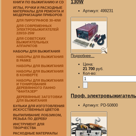
130W
КНИГИ ПО ВЫЖИГАНИЮ И CD
ИГЛЫ, РУЧКИ И РАСХОДНЫЕ
Артикул:
499231
МАТЕРИАЛЫ ДЛЯ РЕМОНТА И
МОДЕРНИЗАЦИИ ПРИБОРОВ
ДЛЯ ПИРОГРАФОВ 30-40W
ДЛЯ СОВРЕМЕННЫХ
ЭЛЕКТРОВЫЖИГАТЕЛЕЙ
220/10-25W
ДЛЯ СОВЕТСКИХ
ВЫЖИГАТЕЛЬНЫХ
АППАРАТОВ
НАБОРЫ ДЛЯ ВЫЖИГАНИЯ
Подробнее...
НАБОРЫ ДЛЯ ВЫЖИГАНИЯ
В РАМКЕ
Цена:
НАБОРЫ ДЛЯ ВЫЖИГАНИЯ
21 700
руб.
НАБОРЫ ДЛЯ ВЫЖИГАНИЯ
Кол-во:
В КОНВЕРТЕ
НАБОРЫ ДЛЯ ВЫЖИГАНИЯ
И ТОНИРОВАНИЯ
ДЕРЕВЯННОГО ПАННО
"ФАНТАЗЕР"
Проф. электровыжигатель 
ДЕРЕВЯННЫЕ ЗАГОТОВКИ
ДЛЯ ВЫЖИГАНИЯ
Артикул:
PD-50800
БУЛЬКИ ДЛЯ ИЗГОТОВЛЕНИЯ
ИСКУССТВЕННЫХ ЦВЕТОВ
ВЫПИЛИВАНИЕ ЛОБЗИКОМ,
РЕЗЬБА ПО ДЕРЕВУ
ИНСТРУМЕНТ ДЛЯ
ТВОРЧЕСТВА
РАСХОДНЫЕ МАТЕРИАЛЫ