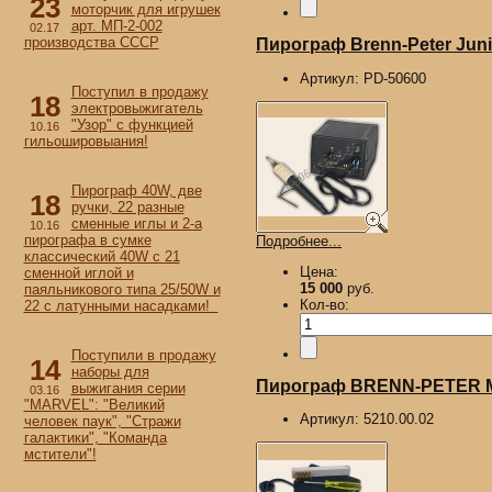
23
моторчик для игрушек
арт. МП-2-002
02.17
производства СССР
Пирограф Brenn-Peter Junio
Артикул:
PD-50600
Поступил в продажу
18
электровыжигатель
"Узор" с функцией
10.16
гильошировыания!
Пирограф 40W, две
18
ручки, 22 разные
сменные иглы и 2-а
10.16
пирографа в сумке
Подробнее...
классический 40W с 21
Цена:
сменной иглой и
15 000
руб.
паяльникового типа 25/50W и
Кол-во:
22 с латунными насадками!
Поступили в продажу
14
наборы для
Пирограф BRENN-PETER M
выжигания серии
03.16
"MARVEL": "Великий
Артикул:
5210.00.02
человек паук", "Стражи
галактики", "Команда
мстители"!