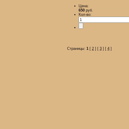
Цена:
650
руб.
Кол-во:
Страницы:
1
[
2
] [
3
] [
4
]